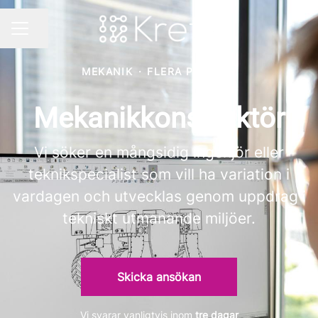
Dela sidan
KARRIÄRMENY
MEKANIK
·
FLERA PLATSER
Mekanikkonstruktör
Vi söker en mångsidig ingenjör eller
teknikspecialist som vill ha variation i
vardagen och utvecklas genom uppdrag i
tekniskt utmanande miljöer.
Skicka ansökan
Vi svarar vanligtvis inom
tre dagar